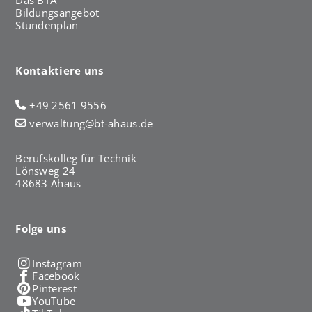
h
Bildungsangebot
a
Stundenplan
u
s
Kontaktiere uns
+49 2561 9556
verwaltung@bt-ahaus.de
Berufskolleg für Technik
Lönsweg 24
48683 Ahaus
Folge uns
Instagram
Facebook
Pinterest
YouTube