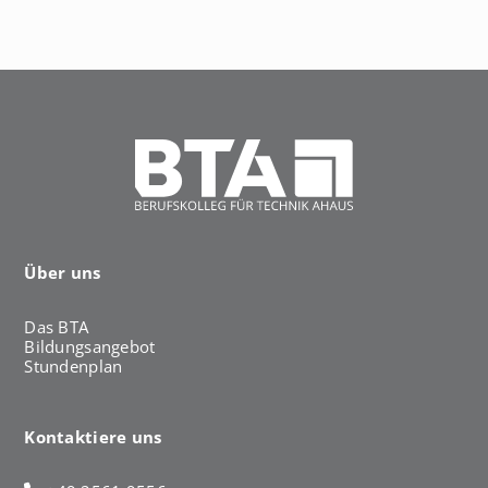
h
a
u
s
Über uns
Das BTA
Bildungsangebot
Stundenplan
Kontaktiere uns