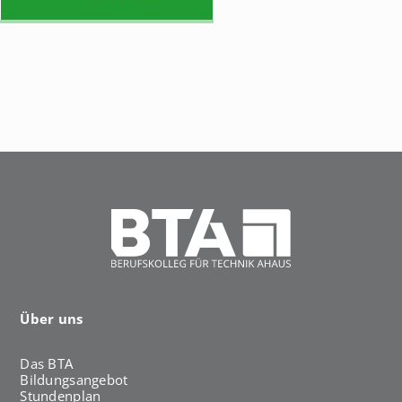
h
a
u
s
Über uns
Das BTA
Bildungsangebot
Stundenplan