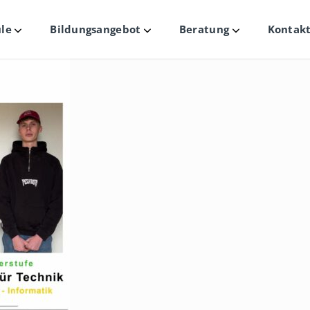
le
Bildungsangebot
Beratung
Kontakt
Untermenü
Untermenü
Untermenü