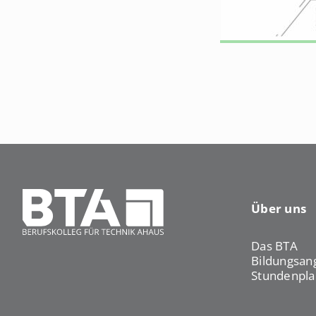
e
A
n
h
a
u
s
Über uns
Das BTA
Bildungsan
Stundenpla