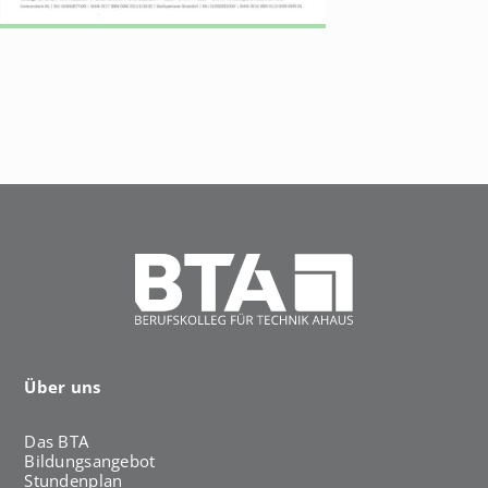
h
a
u
s
Über uns
Das BTA
Bildungsangebot
Stundenplan