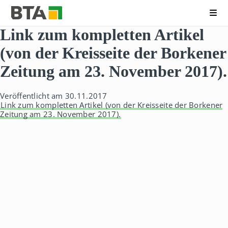
Me
B
N
Link zum kompletten Artikel
e
a
r
v
(von der Kreisseite der Borkener
u
i
f
g
Zeitung am 23. November 2017).
s
a
k
t
o
i
Veröffentlicht am 30.11.2017
l
o
Link zum kompletten Artikel (von der Kreisseite der Borkener
l
n
Zeitung am 23. November 2017).
e
ü
g
b
f
e
ü
r
r
s
T
p
e
r
c
i
h
n
n
g
i
e
k
n
A